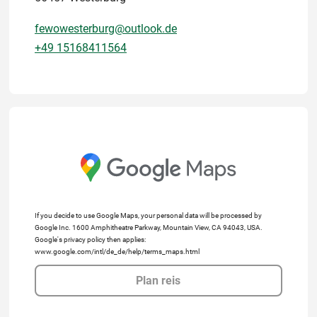
fewowesterburg@outlook.de
+49 15168411564
If you decide to use Google Maps, your personal data will be processed by
Google Inc. 1600 Amphitheatre Parkway, Mountain View, CA 94043, USA.
Google's privacy policy then applies:
www.google.com/intl/de_de/help/terms_maps.html
Plan reis