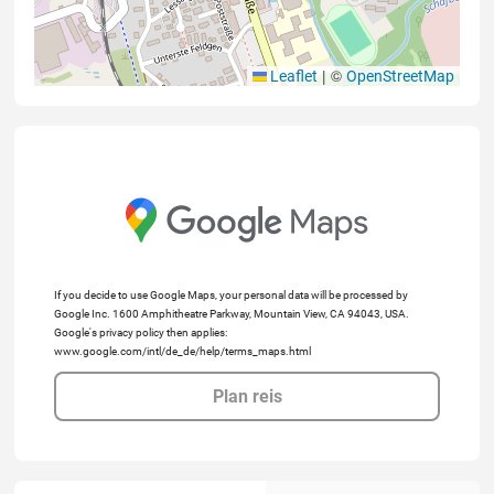
|
©
Leaflet
OpenStreetMap
If you decide to use Google Maps, your personal data will be processed by
Google Inc. 1600 Amphitheatre Parkway, Mountain View, CA 94043, USA.
Google's privacy policy then applies:
www.google.com/intl/de_de/help/terms_maps.html
Plan reis