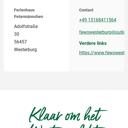
Ferienhaus
Contact
Petermännchen
+49 15168411564
Adolfstraße
fewowesterburg@outloo
30
56457
Verdere links
Westerburg
https://www.fewowester
Klaar om het