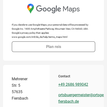
If you decide to use Google Maps, your personal data will be processed by
Google Inc. 1600 Amphitheatre Parkway, Mountain View, CA 94043, USA.
Google's privacy policy then applies:
www.google.com/intl/de_de/help/terms_maps.html
Plan reis
Contact
Mehrener
+49 2686 989042
Str. 5
57635
ortsbuergermeister@ortsgem
Fiersbach
fiersbach.de