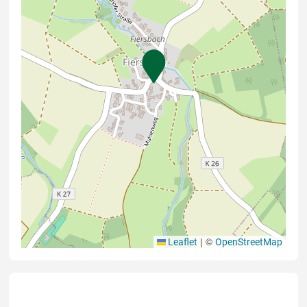
|
©
Leaflet
OpenStreetMap