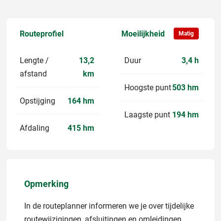
Routeprofiel
Moeilijkheid
Matig
Lengte /
13,2
Duur
3,4 h
afstand
km
Hoogste punt
503 hm
Opstijging
164 hm
Laagste punt
194 hm
Afdaling
415 hm
Opmerking
In de routeplanner informeren we je over tijdelijke
routewijzigingen, afsluitingen en omleidingen