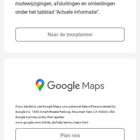
routewijzigingen, afsluitingen en omleidingen
onder het tabblad "Actuele informatie".
Naar de tourplanner
If you decide to use Google Maps, your personal data will be processed by
Google Inc. 1600 Amphitheatre Parkway, Mountain View, CA 94043, USA.
Google's privacy policy then applies:
www.google.com/intl/de_de/help/terms_maps.html
Plan reis