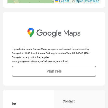
|
©
Leaflet
OpenStreetMap
If you decide to use Google Maps, your personal data will be processed by
Google Inc. 1600 Amphitheatre Parkway, Mountain View, CA 94043, USA.
Google's privacy policy then applies:
www.google.com/intl/de_de/help/terms_maps.html
Plan reis
Contact
Im