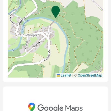
|
©
Leaflet
OpenStreetMap