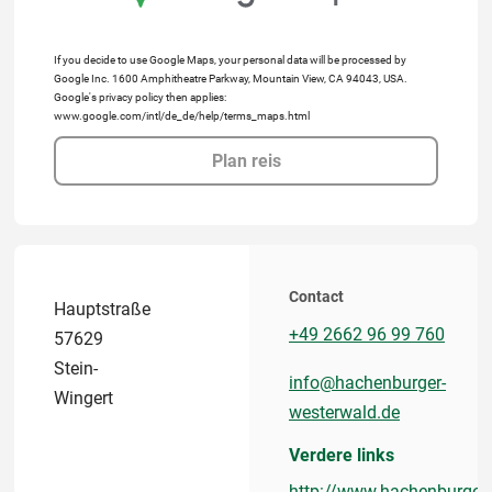
If you decide to use Google Maps, your personal data will be processed by
Google Inc. 1600 Amphitheatre Parkway, Mountain View, CA 94043, USA.
Google's privacy policy then applies:
www.google.com/intl/de_de/help/terms_maps.html
Plan reis
Contact
Hauptstraße
+49 2662 96 99 760
57629
Stein-
info@hachenburger-
Wingert
westerwald.de
Verdere links
http://www.hachenburger-