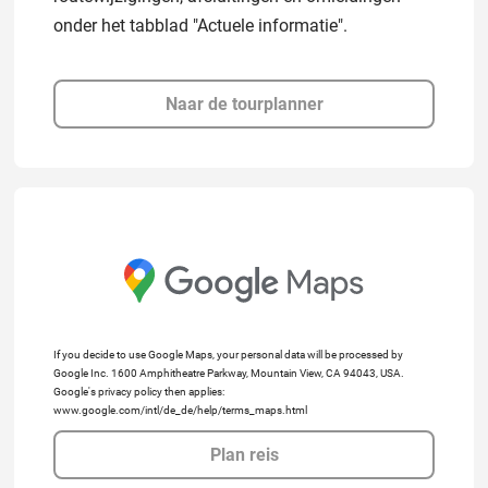
onder het tabblad "Actuele informatie".
Naar de tourplanner
If you decide to use Google Maps, your personal data will be processed by
Google Inc. 1600 Amphitheatre Parkway, Mountain View, CA 94043, USA.
Google's privacy policy then applies:
www.google.com/intl/de_de/help/terms_maps.html
Plan reis