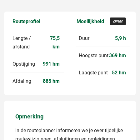
Routeprofiel
Moeilijkheid
Zwaar
Lengte /
75,5
Duur
5,9 h
afstand
km
Hoogste punt
369 hm
Opstijging
991 hm
Laagste punt
52 hm
Afdaling
885 hm
Opmerking
In de routeplanner informeren we je over tijdelijke
routewijzigingen, afsluitingen en omleidingen