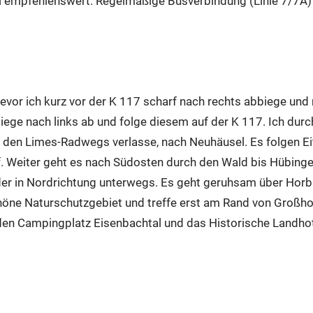
xi empfehlenswert. Regelmäßige Busverbindung (Linie 7/7A
evor ich kurz vor der K 117 scharf nach rechts abbiege un
ege nach links ab und folge diesem auf der K 117. Ich durc
h den Limes-Radwegs verlasse, nach Neuhäusel. Es folgen E
 Weiter geht es nach Südosten durch den Wald bis Hübingen
r in Nordrichtung unterwegs. Es geht geruhsam über Horba
höne Naturschutzgebiet und treffe erst am Rand von Großhol
, den Campingplatz Eisenbachtal und das Historische Landho