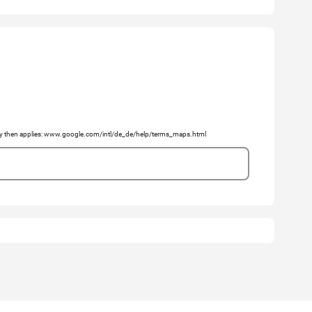
licy then applies: www.google.com/intl/de_de/help/terms_maps.html