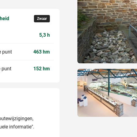
kheid
Zwaar
5,3 h
 punt
463 hm
 punt
152 hm
routewijzigingen,
ele informatie".